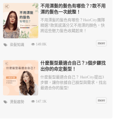
不用漂髮的髮色有哪些？7款不用
漂的髮色一次統整！
不用漂髮的髮色有哪些？HairCity團隊
精選7款質感滿分又不用漂的顏色，快
將這些魅力髮色收藏起來！
more
149.8K
染髮知識
什麼髮型最適合自己？3個步驟找
出你的命定髮型！
什麼髮型最適合自己？ HairCity提出3
步驟，讓你依據自己臉型與需求，找出
最適合你的髮型!
more
147.1K
燙髮趨勢