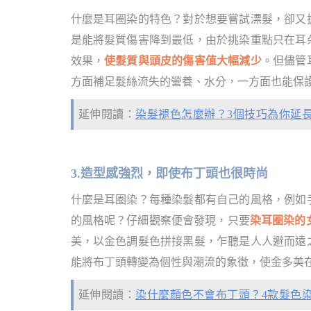
什麼是耳圈染的特色？對於想要嘗試漂髮，卻又
是能將髮質傷害降到最低，由於挑染重點只在耳
效果，
使髮質與頭皮的傷害值大幅減少
。但儘管
方面補足髮絲流失的營養、水分，一方面也能保
延伸閱讀：
染髮褪色怎麼辦？3個技巧為你延
3.造型感強烈，即使布丁頭也很時尚
什麼是耳圈染？每種染髮都有自己的風格，例如
的風格呢？仔細觀察便會發現，只要
染耳圈染的
美，以金色調髮色拼接黑髮，乍聽是人人避而遠
能將布丁頭轉變為個性與潮流的象徵，使金多美
延伸閱讀：
染什麼顏色不會布丁頭？4款髮色染