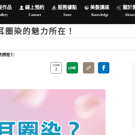
髮作品
線上預約
服務據點
美髮講座
關於
llery
Contact
Store
Knowledge
About
耳圈染的魅力所在！
力所在！
2