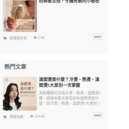
防掉髮五招，守護秀髮的小秘密
more
2.9K
部落客分享
熱門文章
溫塑燙是什麼？冷燙、熱燙、溫
塑燙5大差別一次掌握
燙髮種類可分為冷燙、熱燙、溫塑燙3
種，透過本篇文章告訴你溫塑燙是什
麼，與冷燙、熱燙、溫塑燙5大差別！
more
224.4K
燙髮知識