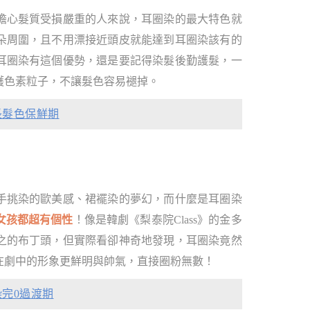
擔心髮質受損嚴重的人來說，耳圈染的最大特色就
朵周圍，且不用漂接近頭皮就能達到耳圈染該有的
耳圈染有這個優勢，還是要記得染髮後勤護髮，一
護色素粒子，不讓髮色容易褪掉。
長髮色保鮮期
手挑染的歐美感、裙襬染的夢幻，而什麼是耳圈染
女孩都超有個性
！像是韓劇《梨泰院Class》的金多
之的布丁頭，但實際看卻神奇地發現，耳圈染竟然
在劇中的形象更鮮明與帥氣，直接圈粉無數！
完0過渡期