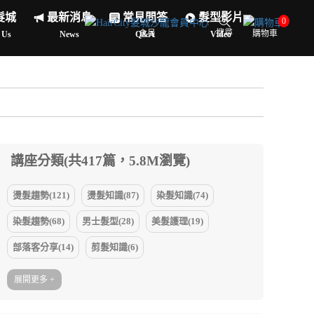
髮城
最新消息
常見問答
髮型影片
0
搜尋
會員
購物車
 Us
News
Q&A
Video
講座分類(共417篇，5.8M瀏覽)
燙髮趨勢(121)
燙髮知識(87)
染髮知識(74)
染髮趨勢(68)
男士髮型(28)
美髮護理(19)
部落客分享(14)
剪髮知識(6)
展開更多 +