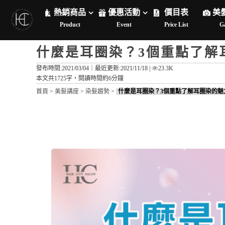
熱銷商品
優惠活動
價目表
美
Product
Event
Price List
Ga
什麼是耳圈染？3個重點了解
發布時間:2021/03/04｜
最近更新:2021/11/18
|
23.3K
本文共1725字，閱讀時間約6分鐘
首頁
>
美髮講座
>
染髮趨勢
>
什麼是耳圈染？3個重點了解耳圈染的魅