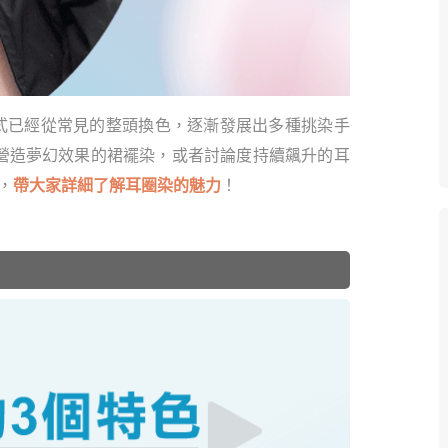
式已經從常見的整頭換色，逐漸發展出多種挑染手
營造夢幻效果的裙襬染，或者討論度持續飆升的耳
，
帶大家詳細了解耳圈染的魅力
！