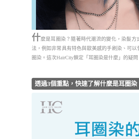
什
麼是耳圈染？隨著時代潮流的變化，染髮方
法，例如非常具有特色與歐美感的手刷染、可以
圈染。這次HairCity鎖定「耳圈染是什麼」的疑問
透過3個重點，快速了解什麼是耳圈染