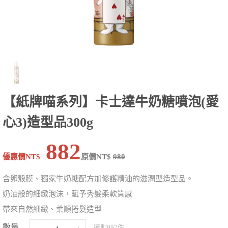
【紙牌喵系列】卡士達牛奶糖噴泡(愛
心3)造型品300g
882
優惠價NT$
原價NT$
980
含卵殼膜、獨家牛奶糖配方加修護精油的滋潤型造型品。
奶油般的細緻泡沫，賦予秀髮柔軟質感
帶來自然細緻、柔順捲髮造型
數量
還剩997件