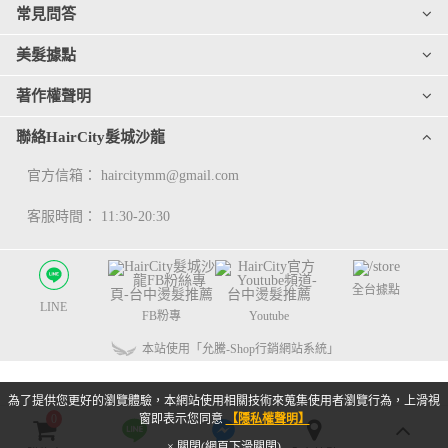
常見問答
美髮據點
著作權聲明
聯絡HairCity髮城沙龍
官方信箱：
haircitymm@gmail.com
客服時間： 11:30-20:30
全台據點
LINE
FB粉專
Youtube
本站使用「允騰-Shop行銷網站系統」
為了提供您更好的瀏覽體驗，本網站使用相關技術來蒐集使用者瀏覽行為，上滑視
0
窗即表示您同意
【隱私權聲明】
× 關閉(網頁下滑關閉)