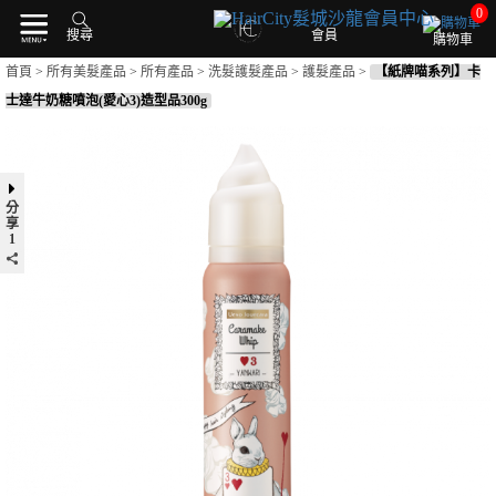
0
搜尋
會員
購物車
首頁
>
所有美髮產品
>
所有產品
>
洗髮護髮產品
>
護髮產品
>
【紙牌喵系列】卡
士達牛奶糖噴泡(愛心3)造型品300g
分
享
1