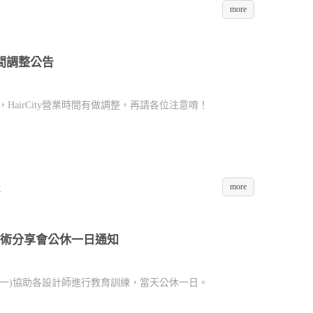
more
時間調整公告
，HairCity營業時間有做調整，再請各位注意唷！
more
K
師技術分享會公休一日通知
11/07(一)協助各設計師進行教育訓練，當天公休一日。