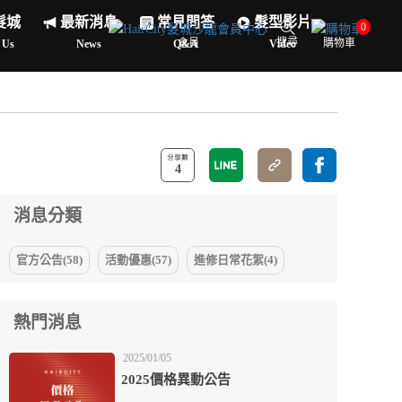
髮城
最新消息
常見問答
髮型影片
0
搜尋
會員
購物車
 Us
News
Q&A
Video
4
消息分類
官方公告(58)
活動優惠(57)
進修日常花絮(4)
熱門消息
2025/01/05
2025價格異動公告