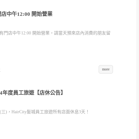
有門店中午12:00 開始營業
irCity所有門店中午12:00 開始營業，請當天預來店內消費的朋友留
more
K
城2024年度員工旅遊【店休公告】
09/11(三)，HairCity髮城員工旅遊所有店面休息3天！