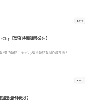
more
K
airCity【營業時間調整公告】
有3天的時間，HairCity營業時間有稍作調整唷！
more
K
023【髮型設計師徵才】