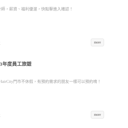
髮型設計師，薪資、福利優渥，快點擊進入確認！
more
K
2023年度員工旅遊
，HairCity門市不休假，有預約需求的朋友一樣可以預約唷！
more
K