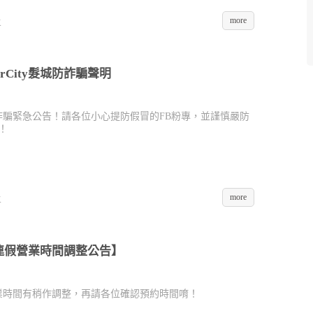
more
K
rCity髮城防詐騙聲明
城】防詐騙緊急公告！請各位小心提防假冒的FB粉專，並謹慎嚴防
！
more
K
春節連假營業時間調整公告】
連假營業時間有稍作調整，再請各位確認預約時間唷！