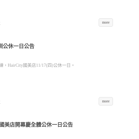
more
K
牌內訓公休一日公告
airCity國美店11/17(四)公休一日。
more
K
CITY 國美店開幕慶全體公休一日公告