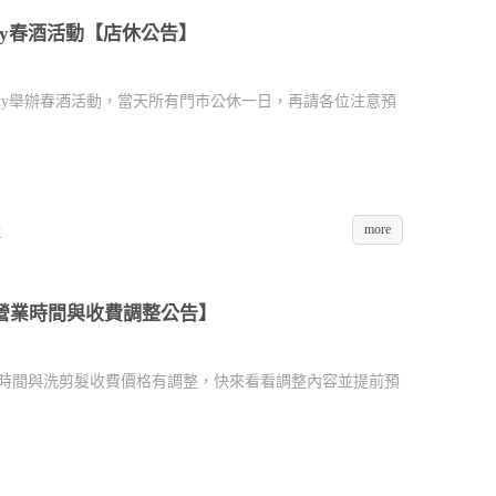
irCity春酒活動【店休公告】
)HairCity舉辦春酒活動，當天所有門市公休一日，再請各位注意預
more
K
【營業時間與收費調整公告】
時間與洗剪髮收費價格有調整，快來看看調整內容並提前預