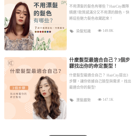
不用漂髮的髮色有哪些？HairCity團隊
精選7款質感滿分又不用漂的顏色，快
將這些魅力髮色收藏起來！
149.8K
染髮知識
什麼髮型最適合自己？3個步
驟找出你的命定髮型！
什麼髮型最適合自己？ HairCity提出3
步驟，讓你依據自己臉型與需求，找出
最適合你的髮型!
147.1K
燙髮趨勢