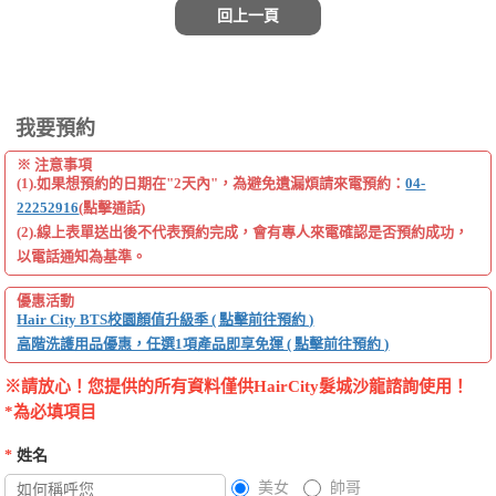
回上一頁
我要預約
※ 注意事項
(1).如果想預約的日期在"2天內"，為避免遺漏煩請來電預約：
04-
22252916
(點擊通話)
(2).線上表單送出後不代表預約完成，會有專人來電確認是否預約成功，
以電話通知為基準。
優惠活動
Hair City BTS校園顏值升級季 ( 點擊前往預約 )
高階洗護用品優惠，任選1項產品即享免運 ( 點擊前往預約 )
※請放心！您提供的所有資料僅供HairCity髮城沙龍諮詢使用！
*為必填項目
*
姓名
美女
帥哥