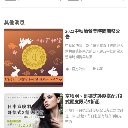
其他消息
2022中秋節營業時間調整公
告
中秋節快樂！為了讓全體夥伴也能與大
家共度這歡樂的節日，2022中秋節當天
營業時間提早結束
2.2K
官方公告
京喚羽、哥德式護髮搭配7段
式頭皮限時5折起
京喚羽、哥德式護髮搭配七段式頭皮護
理一律5折起，每日名額有限立即搶先
預約