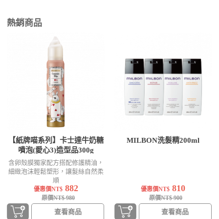
熱銷商品
【紙牌喵系列】卡士達牛奶糖
MILBON洗髮精200ml
噴泡(愛心3)造型品300g
含卵殼膜獨家配方搭配修護精油，
細緻泡沫輕鬆塑形，讓髮絲自然柔
順
882
810
優惠價NT$
優惠價NT$
原價NT$ 980
原價NT$ 900
查看商品
查看商品