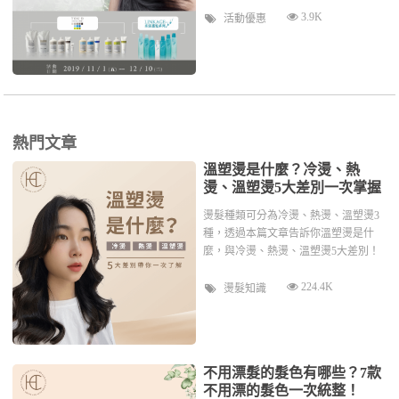
3.9K
活動優惠
熱門文章
溫塑燙是什麼？冷燙、熱
燙、溫塑燙5大差別一次掌握
燙髮種類可分為冷燙、熱燙、溫塑燙3
種，透過本篇文章告訴你溫塑燙是什
麼，與冷燙、熱燙、溫塑燙5大差別！
224.4K
燙髮知識
不用漂髮的髮色有哪些？7款
不用漂的髮色一次統整！