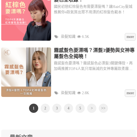
國民初戀紅棕髮色有需要漂髮嗎？讓HairCity髮城
推薦你4款氣質出眾不用漂的紅棕髮色範本！
染髮知識
6.5K
more
霧感髮色要漂嗎？漂髮3優勢與女神專
屬髮色全揭曉！
霧感髮色要漂嗎？霧感髮色必漂髮3關鍵傳授，再
加碼推薦TOP4人氣只增無減的女神專屬款柔霧感
髮色！
染髮知識
2.8K
more
1
2
3
4
5
>
>>