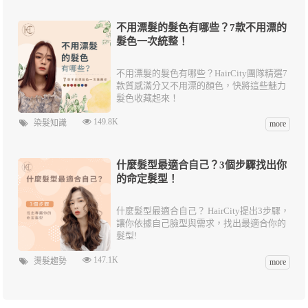
不用漂髮的髮色有哪些？7款不用漂的
髮色一次統整！
不用漂髮的髮色有哪些？HairCity團隊精選7
款質感滿分又不用漂的顏色，快將這些魅力
髮色收藏起來！
149.8K
染髮知識
more
什麼髮型最適合自己？3個步驟找出你
的命定髮型！
什麼髮型最適合自己？ HairCity提出3步驟，
讓你依據自己臉型與需求，找出最適合你的
髮型!
147.1K
燙髮趨勢
more