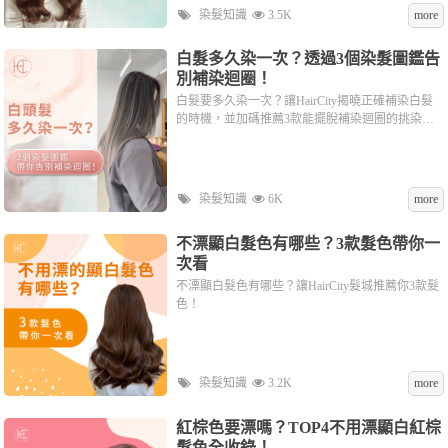
染髮知識
3.5K
more
白髮多久染一次？透過3個染髮圖鑑告
別補染迴圈！
白髮要多久染一次？讓HairCity揭曉正確補染白髮
的時機，並加碼推薦3款能擺脫補染迴圈的挑染造
型！
染髮知識
6K
more
不漂顯白髮色有哪些？3款髮色帶你一
次看
不漂顯白髮色有哪些？讓HairCity髮城推薦你3款髮
色！
染髮知識
3.2K
more
紅棕色要漂嗎？TOP4不用漂顯白紅棕
髮色全收錄！