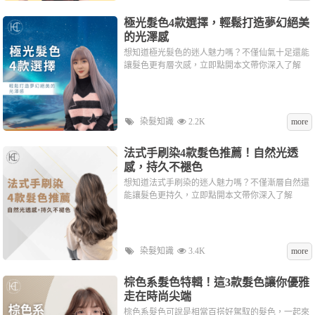
極光髮色4款選擇，輕鬆打造夢幻絕美
的光澤感
想知道極光髮色的迷人魅力嗎？不僅仙氣十足還能
讓髮色更有層次感，立即點開本文帶你深入了解
染髮知識
2.2K
more
法式手刷染4款髮色推薦！自然光透
感，持久不褪色
想知道法式手刷染的迷人魅力嗎？不僅漸層自然還
能讓髮色更持久，立即點開本文帶你深入了解
染髮知識
3.4K
more
棕色系髮色特輯！這3款髮色讓你優雅
走在時尚尖端
棕色系髮色可說是相當百搭好駕馭的髮色，一起來