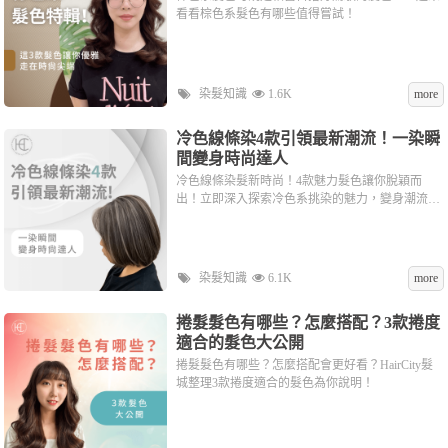
看看棕色系髮色有哪些值得嘗試！
染髮知識
1.6K
more
冷色線條染4款引領最新潮流！一染瞬
間變身時尚達人
冷色線條染髮新時尚！4款魅力髮色讓你脫穎而
出！立即深入探索冷色系挑染的魅力，變身潮流焦
點
染髮知識
6.1K
more
捲髮髮色有哪些？怎麼搭配？3款捲度
適合的髮色大公開
捲髮髮色有哪些？怎麼搭配會更好看？HairCity髮
城整理3款捲度適合的髮色為你說明！