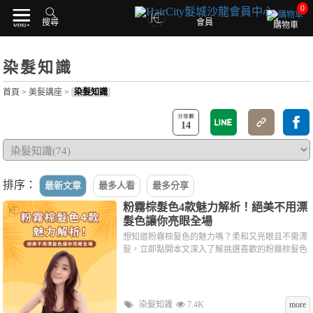
0
搜尋
會員
購物車
染髮知識
首頁
>
美髮講座
>
染髮知識
14
排序：
最新文章
最多人看
最多分享
粉霧棕髮色4款魅力解析！絕美不用漂
髮色讓你亮眼全場
想知道粉霧棕髮色的魅力嗎？柔和又亮眼且不需漂
髮，立即點開本文深入了解挑選喜歡的粉霧棕髮色
染髮知識
7.4K
more