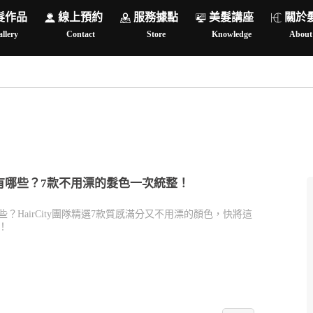
髮作品
線上預約
服務據點
美髮講座
關於
llery
Contact
Store
Knowledge
About
有哪些？7款不用漂的髮色一次統整！
？HairCity團隊精選7款質感滿分又不用漂的顏色，快將這
！