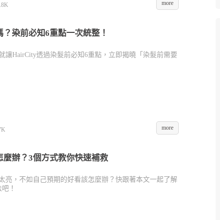
more
.8K
嗎？染前必知6重點一次統整！
讓HairCity透過染髮前必知6重點，立即揭曉「染髮前需要
more
7K
怎麼辦？3個方式教你快速補救
太亮，不如自己預期的好看該怎麼辦？快跟著本文一起了解
法吧！