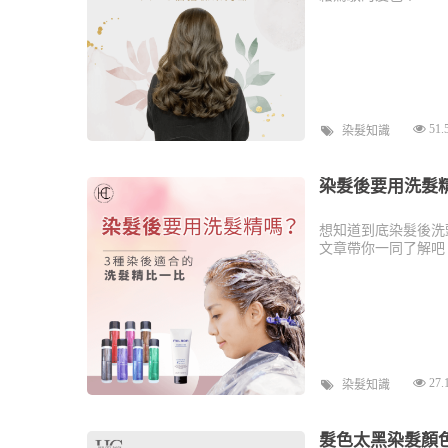
51.
染髮知識
染髮後要用洗髮
想知道到底染髮後洗
文章帶你一同了解吧
27.
染髮知識
髮色太黑染髮顏