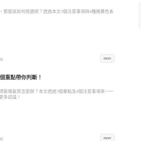
，那麼該如何挑選呢？透過本文3個注意事項與4種推薦色系
more
4K
3個重點帶你判斷！
漂髮傷髮質怎麼辦？本文透過3個重點及4個注意事項來一一
更多認識！
more
4K